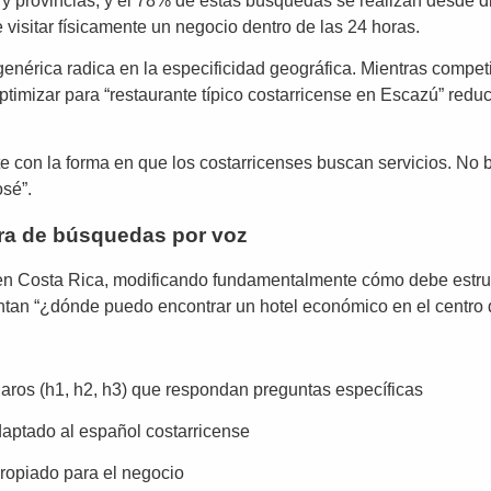
y provincias, y el 78% de estas búsquedas se realizan desde di
visitar físicamente un negocio dentro de las 24 horas.
 genérica radica en la especificidad geográfica. Mientras compet
timizar para “restaurante típico costarricense en Escazú” reduc
e con la forma en que los costarricenses buscan servicios. No b
osé”.
era de búsquedas por voz
n Costa Rica, modificando fundamentalmente cómo debe estruct
untan “¿dónde puedo encontrar un hotel económico en el centro
aros (h1, h2, h3) que respondan preguntas específicas
daptado al español costarricense
ropiado para el negocio