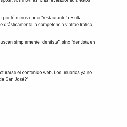
spositivos móviles. Más revelador aún: estos
ir por términos como “restaurante” resulta
e drásticamente la competencia y atrae tráfico
uscan simplemente “dentista”, sino “dentista en
urarse el contenido web. Los usuarios ya no
 de San José?”