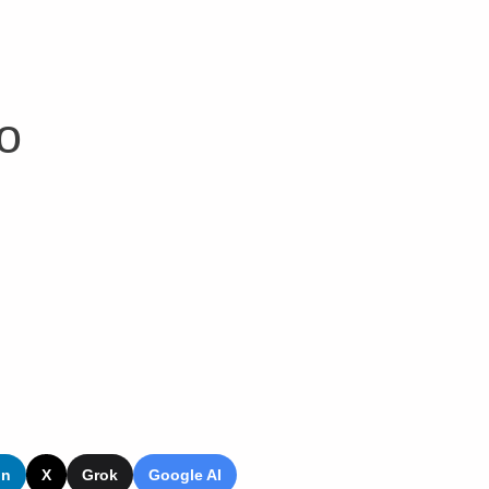
o
In
X
Grok
Google AI