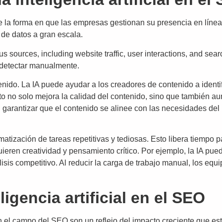
la forma en que las empresas gestionan su presencia en línea.
 de datos a gran escala.
s sources, including website traffic, user interactions, and sear
e detectar manualmente.
enido. La IA puede ayudar a los creadores de contenido a identi
o no solo mejora la calidad del contenido, sino que también au
l garantizar que el contenido se alinee con las necesidades de
omatización de tareas repetitivas y tediosas. Esto libera tiempo
ieren creatividad y pensamiento crítico. Por ejemplo, la IA pu
isis competitivo. Al reducir la carga de trabajo manual, los equ
ligencia artificial en el SEO
l en el campo del SEO son un reflejo del impacto creciente que es